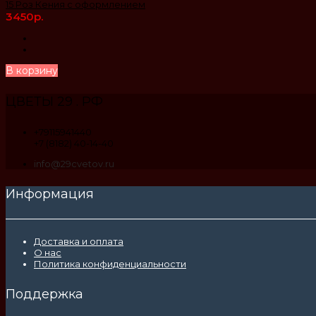
15 Роз Кения с оформлением
3450р.
В корзину
ЦВЕТЫ 29 . РФ
+79115941440
+7 (8182) 40-14-40
info@29cvetov.ru
Информация
Доставка и оплата
О нас
Политика конфиденциальности
Поддержка