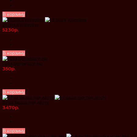
В корзину
29 роз в упаковке
5230р.
В корзину
Роза Белая штучно
350р.
В корзину
9 Роз Белых под ленту
3470р.
В корзину