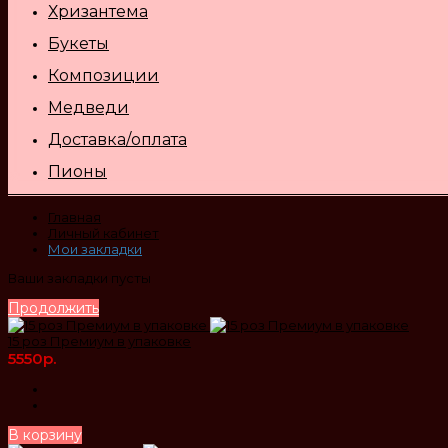
Хризантема
Букеты
Композиции
Медведи
Доставка/оплата
Пионы
Главная
Личный кабинет
Мои закладки
Ваши закладки пусты
Продолжить
15 роз Премиум в упаковке
5550р.
В корзину